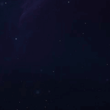
设备展示
联系我们
铸机配件
生产设备
联系方式
空泵配件
检测设备
在线留言
它配件
网站地图