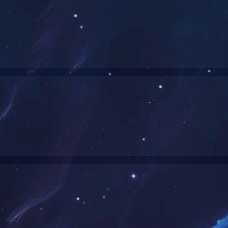
站
>>
信息反馈
*公司名称:
公司地址:
地区:
城市:
邮政编码:
*姓名:
网址:
*电话:
移动电话:
传真:
E-mail: