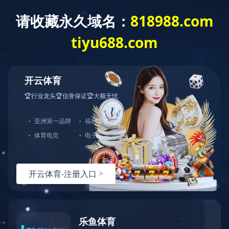
开云体育·开云官方网站
欢迎来到无锡市汇灵机械有限公司官网
无锡市汇灵机械有
Wuxi Huiling Machinery Co.
网站开云体育·开云官方网站
公司简介
产品中心