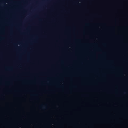
设备展示
联系我们
铸机配件
生产设备
联系方式
空泵配件
检测设备
在线留言
它配件
网站地图