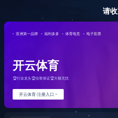
开云体育·开云官方网站
欢迎来到无锡市汇灵机械有限公司官网
无锡市汇灵机
Wuxi Huiling Machine
网站开云体育·开云官方网站
公司简介