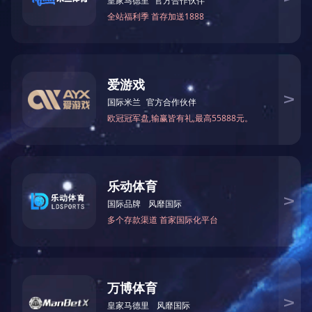
真空泵配件
其它配件
行业动态
无锡市汇灵机械有限公司成立于2005年3月，座落于沪宁...
无锡市汇灵机械有限公司成立于2005年3月，座落于沪宁...
无锡市汇灵机械有限公司成立于2005年3月，座落于沪宁...
联系我们
无锡市汇灵机械有限公司
地 址：江苏省无锡市堰桥街道
西漳工业园西漳路66号
电 话：0510-83501790
传 真：0510-83501672