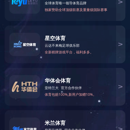
产品导航
开云体育·开云官方网站
>>
产品
高铁配件
汽车配件
离心机配件
钎焊板式换热器配件
压铸机配件