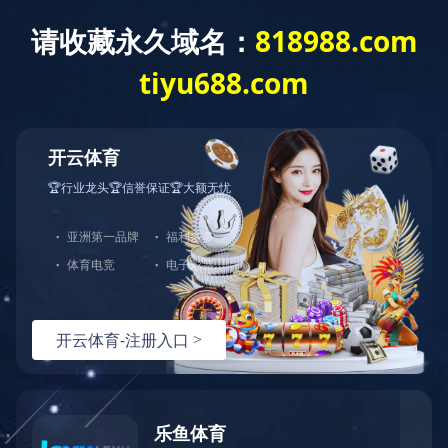
开云体育·开云官方网站
欢迎来到无锡市汇灵机械有限公司官网
无锡市汇灵机械有
Wuxi Huiling Machinery Co.
网站开云体育·开云官方网站
公司简介
产品中心