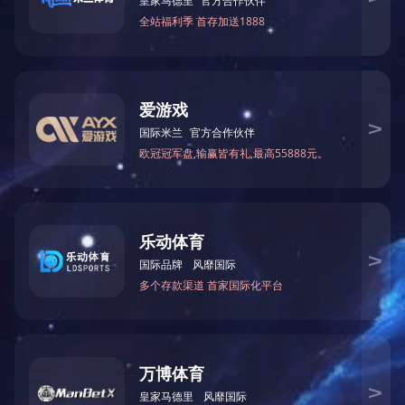
真空泵配件
其它配件
行业动态
无锡市汇灵机械有限公司成立于2005年3月，座落于沪宁...
无锡市汇灵机械有限公司成立于2005年3月，座落于沪宁...
无锡市汇灵机械有限公司成立于2005年3月，座落于沪宁...
联系我们
无锡市汇灵机械有限公司
地 址：江苏省无锡市堰桥街道
西漳工业园西漳路66号
电 话：0510-83501790
传 真：0510-83501672