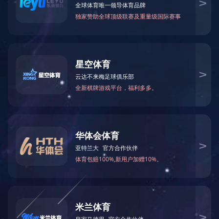
产品导航
开云体育·开云官方网站
>>
产品
高铁配件
汽车配件
离心机配件
钎焊板式换热器配件
压铸机配件