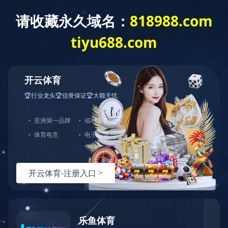
开云体育·开云官方网站
欢迎来到无锡市汇灵机械有限公司官网
无锡市汇灵机械有
Wuxi Huiling Machinery Co.
网站开云体育·开云官方网站
公司简介
产品中心